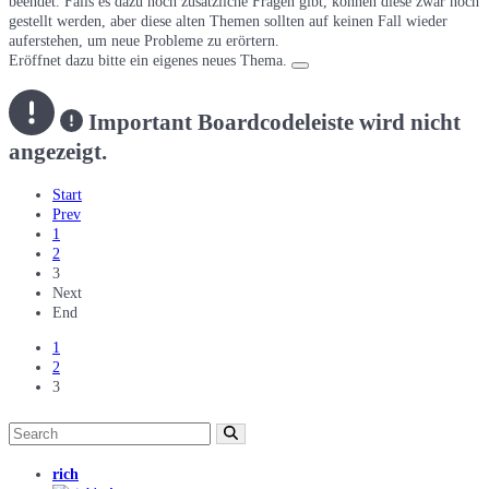
beendet. Falls es dazu noch zusätzliche Fragen gibt, können diese zwar noch
gestellt werden, aber diese alten Themen sollten auf keinen Fall wieder
auferstehen, um neue Probleme zu erörtern.
Eröffnet dazu bitte ein eigenes neues Thema.
Important
Boardcodeleiste wird nicht
angezeigt.
Start
Prev
1
2
3
Next
End
1
2
3
rich