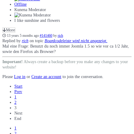
Offline
Kunena Moderator
I like sunshine and flowers
More
13 years 5 months ago
#141460
by
rich
Replied by
rich
on topic
Boardcodeleiste wird nicht angezeigt.
Mal eine Frage: Benutzt du noch immer Joomla 1.5 so wie vor ca 1/2 Jahr,
sowie den Firefox als Browser?
Important!
Always create a backup before you make any changes to your
website!
Please
Log in
or
Create an account
to join the conversation.
Start
Prev
1
2
3
Next
End
1
2