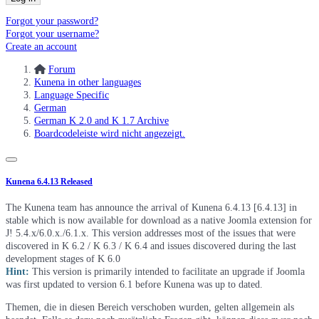
Forgot your password?
Forgot your username?
Create an account
Forum
Kunena in other languages
Language Specific
German
German K 2.0 and K 1.7 Archive
Boardcodeleiste wird nicht angezeigt.
Kunena 6.4.13 Released
The Kunena team has announce the arrival of Kunena 6.4.13 [6.4.13] in
stable which is now available for download as a native Joomla extension for
J! 5.4.x/6.0.x./6.1.x. This version addresses most of the issues that were
discovered in K 6.2 / K 6.3 / K 6.4 and issues discovered during the last
development stages of K 6.0
Hint:
This version is primarily intended to facilitate an upgrade if Joomla
was first updated to version 6.1 before Kunena was up to dated.
Themen, die in diesen Bereich verschoben wurden, gelten allgemein als