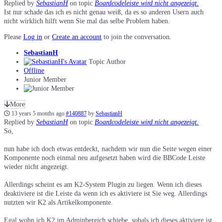
Replied by
SebastianH
on topic
Boardcodeleiste wird nicht angezeigt.
Ist nur schade das ich es nicht genau weiß, da es so anderen Usern auch
nicht wirklich hilft wenn Sie mal das selbe Problem haben.
Please
Log in
or
Create an account
to join the conversation.
SebastianH
Topic Author
Offline
Junior Member
More
13 years 5 months ago
#140887
by
SebastianH
Replied by
SebastianH
on topic
Boardcodeleiste wird nicht angezeigt.
So,
nun habe ich doch etwas entdeckt, nachdem wir nun die Seite wegen einer
Komponente noch einmal neu aufgesetzt haben wird die BBCode Leiste
wieder nicht angezeigt.
Allerdings scheint es am K2-System Plugin zu liegen. Wenn ich dieses
deaktiviere ist die Leiste da wenn ich es aktiviere ist Sie weg. Allerdings
nutzten wir K2 als Artikelkomponente.
Egal wohn ich K2 im Adminbereich schiebe, sobals ich dieses aktiviere ist