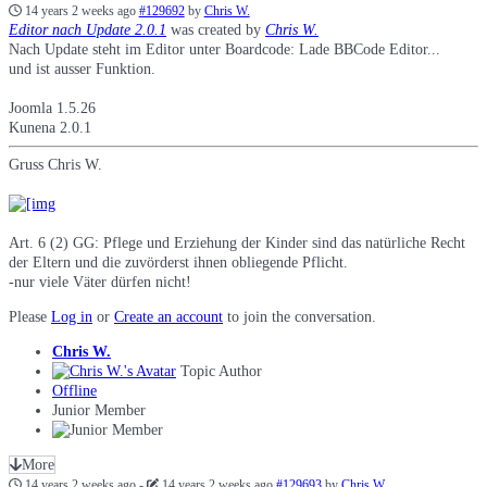
14 years 2 weeks ago
#129692
by
Chris W.
Editor nach Update 2.0.1
was created by
Chris W.
Nach Update steht im Editor unter Boardcode: Lade BBCode Editor...
und ist ausser Funktion.
Joomla 1.5.26
Kunena 2.0.1
Gruss Chris W.
Art. 6 (2) GG: Pflege und Erziehung der Kinder sind das natürliche Recht
der Eltern und die zuvörderst ihnen obliegende Pflicht.
-nur viele Väter dürfen nicht!
Please
Log in
or
Create an account
to join the conversation.
Chris W.
Topic Author
Offline
Junior Member
More
14 years 2 weeks ago
-
14 years 2 weeks ago
#129693
by
Chris W.