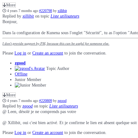
More
4 years 7 months ago
#220798
by
xillibit
Replied by
xillibit
on topic
Liste utilisateurs
Bonjour,
Dans la configuration de Kunena sous l'onglet "Sécurité", tu as l'option "Autoris
I don't provide support by PM, because this can be useful for someone else.
Please
Log in
or
Create an account
to join the conversation.
zgood
Topic Author
Offline
Junior Member
More
4 years 7 months ago
#220809
by
zgood
Replied by
zgood
on topic
Liste utilisateurs
@ Leen, désolé je ne comprends pas votre
@ Xillibit, oui c'est bien activé. Et je confirme le lien est absent quelque soit 
Please
Log in
or
Create an account
to join the conversation.