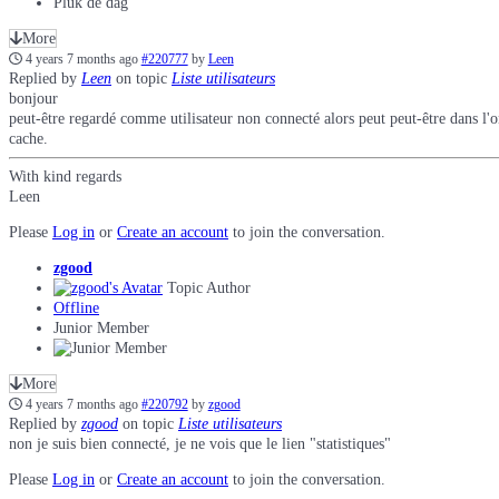
Pluk de dag
More
4 years 7 months ago
#220777
by
Leen
Replied by
Leen
on topic
Liste utilisateurs
bonjour
peut-être regardé comme utilisateur non connecté alors peut peut-être dans l'o
cache.
With kind regards
Leen
Please
Log in
or
Create an account
to join the conversation.
zgood
Topic Author
Offline
Junior Member
More
4 years 7 months ago
#220792
by
zgood
Replied by
zgood
on topic
Liste utilisateurs
non je suis bien connecté, je ne vois que le lien "statistiques"
Please
Log in
or
Create an account
to join the conversation.