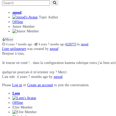
zgood
Topic Author
Offline
Junior Member
More
4 years 7 months ago
-
4 years 7 months ago
#220775
by
zgood
Liste utilisateurs
was created by
zgood
Bonjour à tous,
Je tourne en rond !.. dans la configuration kunena rubrique extra j'ai bien activ
quelqu'un pourrait-il m'orienter svp ? Merci .
Last edit: 4 years 7 months ago by
zgood
.
Please
Log in
or
Create an account
to join the conversation.
Leen
Offline
Elite Member