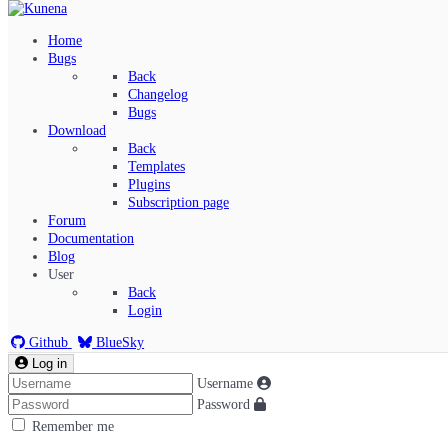
Home
Bugs
Back
Changelog
Bugs
Download
Back
Templates
Plugins
Subscription page
Kunena Menu
Forum
Documentation
Blog
User
Index
Back
Recent Topics
Login
Solved
Search
Github
BlueSky
Log in
Username
Password
Remember me