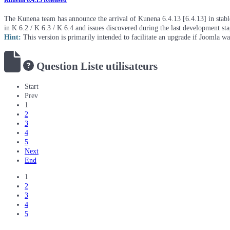
Kunena 6.4.13 Released
The Kunena team has announce the arrival of Kunena 6.4.13 [6.4.13] in stable 
in K 6.2 / K 6.3 / K 6.4 and issues discovered during the last development st
Hint:
This version is primarily intended to facilitate an upgrade if Joomla w
Question
Liste utilisateurs
Start
Prev
1
2
3
4
5
Next
End
1
2
3
4
5