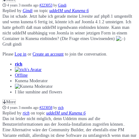
4 years 3 months ago
#223053
by
Gindi
Replied by
Gindi
on topic
uddeIM und Kunena 6
Das ist schade. Jetzt habe ich gerade meine Livesite auf php8.1 umgestellt
und wenn kunena 6 fertig ist, könnte ich auf Joomla 4.1.2 umsteigen. Ich
hatte gehofft daß man uddeIM irgendwann einbinden könnte. Kann man
nicht uddeIM unabhängig von Joomla in seiner jetzigen Form in einem
Container in Kunena einbinden? (Die Frage eines Unwissenden)
Gruß gindi
Please
Log in
or
Create an account
to join the conversation.
rich
Offline
Kunena Moderator
I like sunshine and flowers
More
4 years 3 months ago
#223058
by
rich
Replied by
rich
on topic
uddeIM und Kunena 6
Das ist leider nicht möglich, denn Uddeim muss auf die
Benutzerinformationen aus der Joomla-Installation zugreifen können..
Eine Alternative wäre der Community Builder, der ebenfalls eine PM
Variante enthält, allerdings ist diese Software zu umfangreich wenn man nur