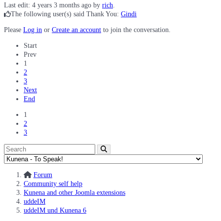
Last edit: 4 years 3 months ago by
rich
.
The following user(s) said Thank You:
Gindi
Please
Log in
or
Create an account
to join the conversation.
Start
Prev
1
2
3
Next
End
1
2
3
Forum
Community self help
Kunena and other Joomla extensions
uddeIM
uddeIM und Kunena 6