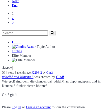
Next
End
1
2
3
Gindi
Topic Author
Offline
Elite Member
More
4 years 3 months ago
#223042
by
Gindi
uddeIM und Kunena 6
was created by
Gindi
Wie groß sind denn die chancen daß uddeIM an php8 angepasst und in
Kunena 6 funktionieren könnte?
Gruß gindi
Please
Log in
or
Create an account
to join the conversation.