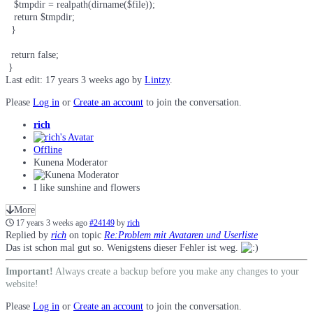
   $tmpdir = realpath(dirname($file));

   return $tmpdir;

  }

  return false;

 }
Last edit: 17 years 3 weeks ago by
Lintzy
.
Please
Log in
or
Create an account
to join the conversation.
rich
Offline
Kunena Moderator
I like sunshine and flowers
More
17 years 3 weeks ago
#24149
by
rich
Replied by
rich
on topic
Re:Problem mit Avataren und Userliste
Das ist schon mal gut so. Wenigstens dieser Fehler ist weg.
Important!
Always create a backup before you make any changes to your
website!
Please
Log in
or
Create an account
to join the conversation.