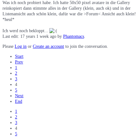
Was ich noch probiert habe. Ich hatte 50x50 pixel avatare in die Gallery
reinkopiert dann stimmte alles in der Gallery (klein, auch ok) und in der
Listenansicht auch schön klein, dafür war die >Forum< Ansicht auch klein!
*heul*
Ich werd noch bekloppt...
Last edit: 17 years 1 week ago by
Phantomacs
.
Please
Log in
or
Create an account
to join the conversation.
Start
Prev
1
2
3
4
5
Next
End
1
2
3
4
5