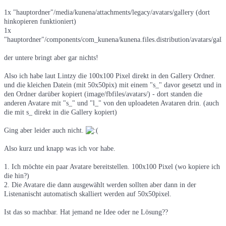
1x "hauptordner"/media/kunena/attachments/legacy/avatars/gallery (dort
hinkopieren funktioniert)
1x
"hauptordner"/components/com_kunena/kunena.files.distribution/avatars/gall
der untere bringt aber gar nichts!
Also ich habe laut Lintzy die 100x100 Pixel direkt in den Gallery Ordner.
und die kleichen Datein (mit 50x50pix) mit einem "s_" davor gesetzt und in
den Ordner darüber kopiert (image/fbfiles/avatars/) - dort standen die
anderen Avatare mit "s_" und "l_" von den uploadeten Avataren drin. (auch
die mit s_ direkt in die Gallery kopiert)
Ging aber leider auch nicht.
Also kurz und knapp was ich vor habe.
1. Ich möchte ein paar Avatare bereitstellen. 100x100 Pixel (wo kopiere ich
die hin?)
2. Die Avatare die dann ausgewählt werden sollten aber dann in der
Listenanischt automatisch skalliert werden auf 50x50pixel.
Ist das so machbar. Hat jemand ne Idee oder ne Lösung??