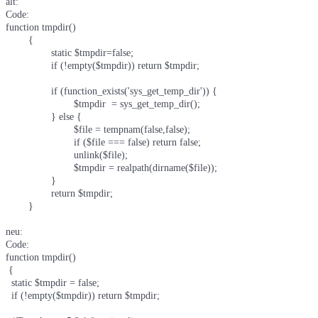
alt:
Code:
function tmpdir()

	{

		static $tmpdir=false;

		if (!empty($tmpdir)) return $tmpdir;

		if (function_exists('sys_get_temp_dir')) {

			$tmpdir  = sys_get_temp_dir();

		} else {

			$file = tempnam(false,false);

			if ($file === false) return false;

			unlink($file);

			$tmpdir = realpath(dirname($file));

		}

		return $tmpdir;

	}
neu:
Code:
function tmpdir()

 {

  static $tmpdir = false;

  if (!empty($tmpdir)) return $tmpdir;
