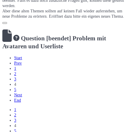
beendet. Falls es dazu noch zusätzliche Fragen gibt, können diese gestellt
werden.
Aber diese alten Themen sollten auf keinen Fall wieder auferstehen, um
neue Probleme zu erörtern. Eröffnet dazu bitte ein eigenes neues Thema.
Question
[beendet] Problem mit
Avataren und Userliste
Start
Prev
1
2
3
4
5
Next
End
1
2
3
4
5