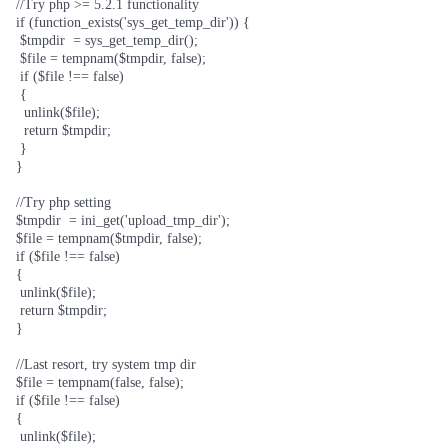
  //Try php >= 5.2.1 functionality

  if (function_exists('sys_get_temp_dir')) {

   $tmpdir  = sys_get_temp_dir();

   $file = tempnam($tmpdir, false);

   if ($file !== false)

   {

    unlink($file);

    return $tmpdir;

   }

  }

  //Try php setting

  $tmpdir  = ini_get('upload_tmp_dir');

  $file = tempnam($tmpdir, false);

  if ($file !== false)

  {

   unlink($file);

   return $tmpdir;

  }

  //Last resort, try system tmp dir

  $file = tempnam(false, false);

  if ($file !== false)

  {

   unlink($file);
